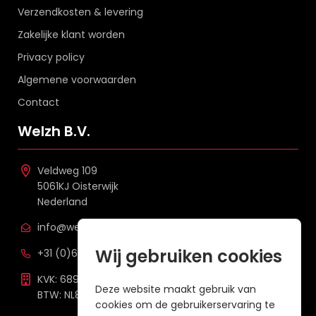
Verzendkosten & levering
Zakelijke klant worden
Privacy policy
Algemene voorwaarden
Contact
Welzh B.V.
Veldweg 109
5061KJ Oisterwijk
Nederland
info@welzh.nl
Wij gebruiken cookies
+31 (0)6 26 51 83 20
KVK: 68977387
Deze website maakt gebruik van
BTW: NL857672988B01
cookies om de gebruikerservaring te