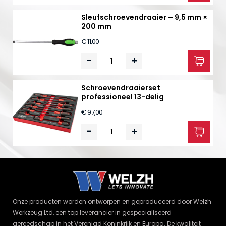
Sleufschroevendraaier – 9,5 mm ×
200 mm
€ 11,00
-
+
Schroevendraaierset
professioneel 13-delig
€ 97,00
-
+
Onze producten worden ontworpen en geproduceerd door Welzh
Werkzeug Ltd, een top leverancier in gespecialiseerd
gereedschap in het Verenigd Koninkrijk en Europa. De kwaliteit