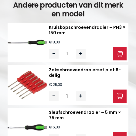
Andere producten van dit merk
en model
Kruiskopschroevendraaier – PH3 ×
150 mm
€ 8,00
-
+
Zakschroevendraaierset plat 6-
delig
€ 25,00
-
+
Sleufschroevendraaier – 5 mm ×
75 mm
€ 6,00