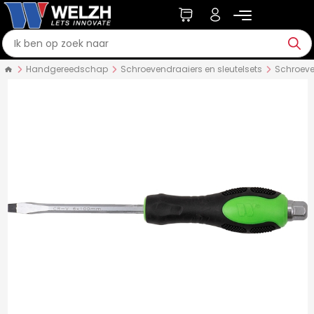
Handgereedschap
Schroevendraaiers en sleutelsets
Schroeve