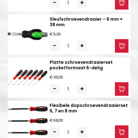
-
+
Sleufschroevendraaier – 6 mm ×
38 mm
€ 5,00
-
+
Platte schroevendraaierset
pocketformaat 6-delig
€ 35,00
-
+
Flexibele dopschroevendraaierset
6, 7 en 8 mm
€ 68,00
-
+