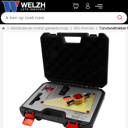
Distributie en motor gereedschap
Alfa Romeo
Tandwieltrekke