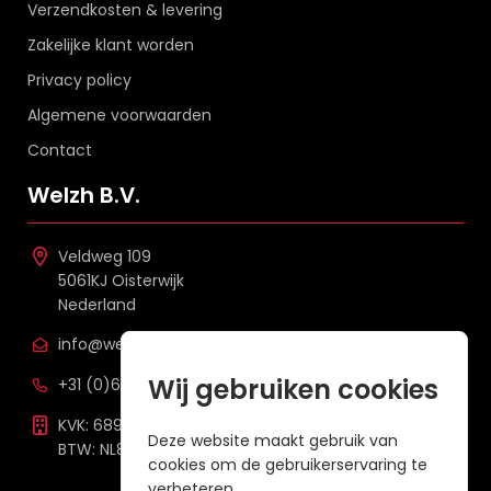
Verzendkosten & levering
Zakelijke klant worden
Privacy policy
Algemene voorwaarden
Contact
Welzh B.V.
Veldweg 109
5061KJ Oisterwijk
Nederland
info@welzh.nl
Wij gebruiken cookies
+31 (0)6 26 51 83 20
KVK: 68977387
Deze website maakt gebruik van
BTW: NL857672988B01
cookies om de gebruikerservaring te
verbeteren.