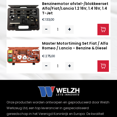
Benzinemotor afstel-/blokkeerset
Alfa/Fiat/Lancia 1.2 16V, 1.4 16V, 1.4
T-Jet
€ 133,00
-
+
Master Motortiming Set Fiat / Alfa
Romeo / Lancia – Benzine & Diesel
€ 275,00
-
+
Onze producten worden ontworpen en geproduceerd door Welzh
Werkzeug Ltd, een top leverancier in gespecialiseerd
gereedschap in het Verenigd Koninkrijk en Europa. De kwaliteit