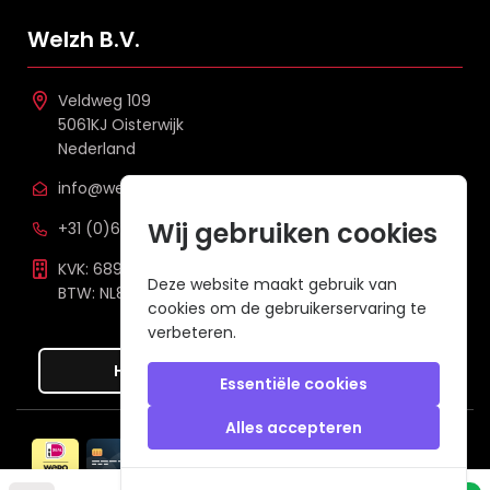
Welzh B.V.
Veldweg 109
5061KJ Oisterwijk
Nederland
info@welzh.nl
Wij gebruiken cookies
+31 (0)6 26 51 83 20
KVK: 68977387
Deze website maakt gebruik van
BTW: NL857672988B01
cookies om de gebruikerservaring te
verbeteren.
Hier de overeenkomst ontbinden
Essentiële cookies
Alles accepteren
Veilig betalen met