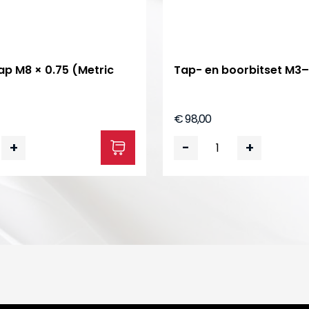
ap M8 × 0.75 (Metric
Tap- en boorbitset M3
€ 98,00
+
-
+