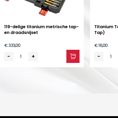
119-delige titanium metrische tap-
Titanium T
en draadsnijset
Tap)
€ 333,00
€ 16,00
-
+
-