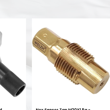
d
Nox Sensor Tap M20X1.5a -