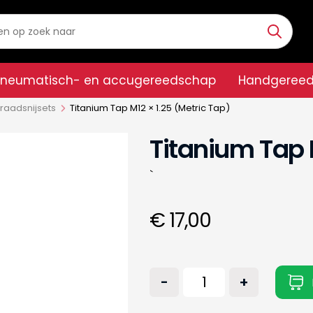
Pneumatisch- en accugereedschap
Handgeree
raadsnijsets
Titanium Tap M12 × 1.25 (Metric Tap)
Titanium Tap 
`
€ 17,00
-
+