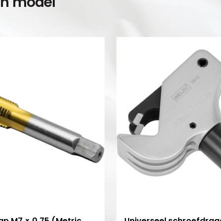
en model
ap M7 × 0.75 (Metric
Universeel schroefdraa