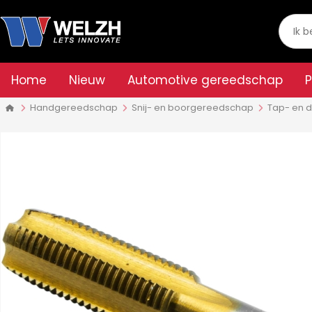
Home
Nieuw
Automotive gereedschap
Handgereedschap
Snij- en boorgereedschap
Tap- en d