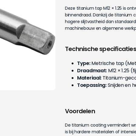
Deze titanium tap M12 × 1.25 is ont
binnendraad. Dankzij de titanium coa
hogere slijtvastheid dan standaard
machinebouw en algemene werkpl
Technische specificatie
Type:
Metrische tap (Met
Draadmaat:
M12 × 1.25 (f
Materiaal:
Titanium-geco
Toepassing:
Snijden en h
Voordelen
De titanium coating vermindert wr
is bij hardere materialen of inten