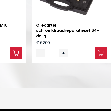
–M10
Oliecarter-
schroefdraadreparatieset 64-
delig
€ 62,00
-
+