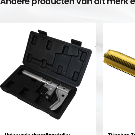
Andere producten van dit merk 
Universele draadhersteller
Titanium T