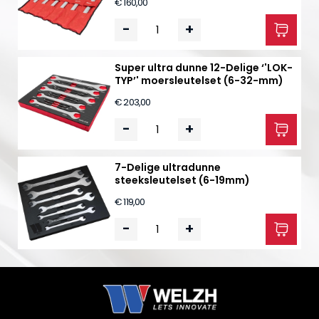
€ 160,00
-
+
Super ultra dunne 12-Delige ‘'LOK-
TYP’' moersleutelset (6-32-mm)
€ 203,00
-
+
7-Delige ultradunne
steeksleutelset (6-19mm)
€ 119,00
-
+