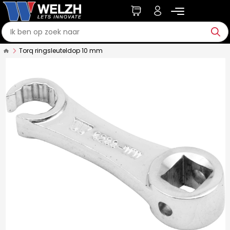
Torq ringsleuteldop 10 mm