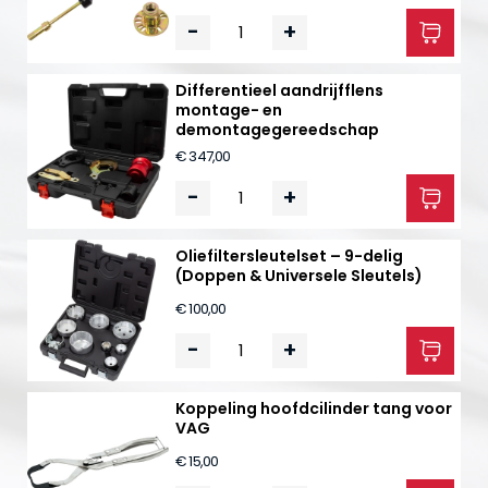
-
+
Differentieel aandrijfflens
montage- en
demontagegereedschap
€ 347,00
-
+
Oliefiltersleutelset – 9-delig
(Doppen & Universele Sleutels)
€ 100,00
-
+
Koppeling hoofdcilinder tang voor
VAG
€ 15,00