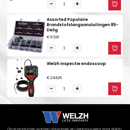
-
+
Assorted Populaire
Brandstofslangaansluitingen 85-
Delig
€ 97,00
-
+
Welzh inspectie endoscoop
€ 244,00
-
+
Onze producten worden ontworpen en geproduceerd door Welzh