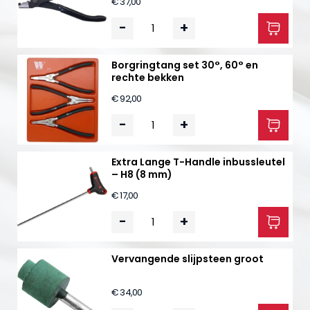
€ 37,00
-
+
Borgringtang set 30°, 60° en
rechte bekken
€ 92,00
-
+
Extra Lange T-Handle inbussleutel
– H8 (8 mm)
€ 17,00
-
+
Vervangende slijpsteen groot
€ 34,00