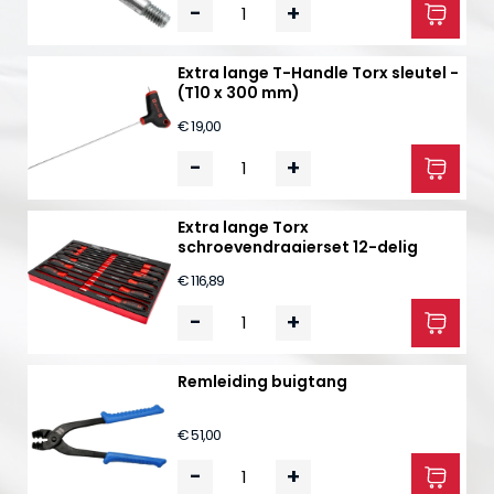
-
+
Extra lange T-Handle Torx sleutel -
(T10 x 300 mm)
€ 19,00
-
+
Extra lange Torx
schroevendraaierset 12-delig
€ 116,89
-
+
Remleiding buigtang
€ 51,00
-
+