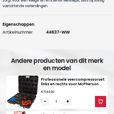
zorgt voor een veilige en efficiënte werkwijze, zelfs bij stevig
vastzittende verbindingen.
Eigenschappen
Artikelnummer
44637-WW
Andere producten van dit merk
en model
Professionele veercompressorset
links en rechts voor McPherson
€ 544,00
-
+