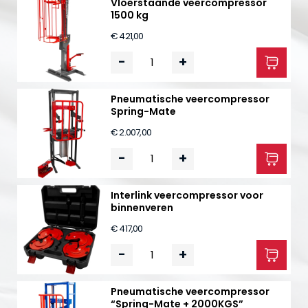
Vloerstaande veercompressor
1500 kg
€ 421,00
-
+
Pneumatische veercompressor
Spring-Mate
€ 2.007,00
-
+
Interlink veercompressor voor
binnenveren
€ 417,00
-
+
Pneumatische veercompressor
“Spring-Mate + 2000KGS”