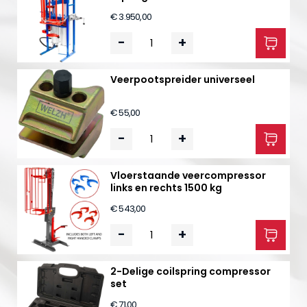
€ 3.950,00
-
+
Veerpootspreider universeel
€ 55,00
-
+
Vloerstaande veercompressor
links en rechts 1500 kg
€ 543,00
-
+
2-Delige coilspring compressor
set
€ 71,00