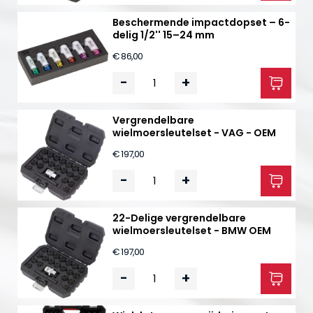
Beschermende impactdopset – 6-
delig 1/2'' 15–24 mm
€ 86,00
-
+
Vergrendelbare
wielmoersleutelset - VAG - OEM
€ 197,00
-
+
22-Delige vergrendelbare
wielmoersleutelset - BMW OEM
€ 197,00
-
+