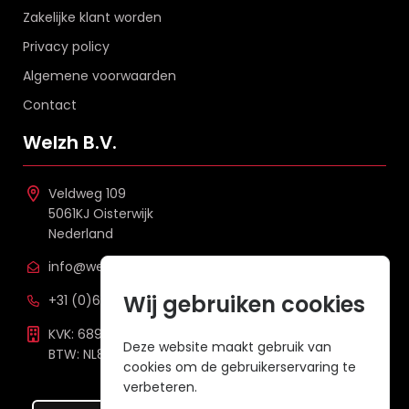
Zakelijke klant worden
Privacy policy
Algemene voorwaarden
Contact
Welzh B.V.
Veldweg 109
5061KJ Oisterwijk
Nederland
info@welzh.nl
Wij gebruiken cookies
+31 (0)6 26 51 83 20
KVK: 68977387
Deze website maakt gebruik van
BTW: NL857672988B01
cookies om de gebruikerservaring te
verbeteren.