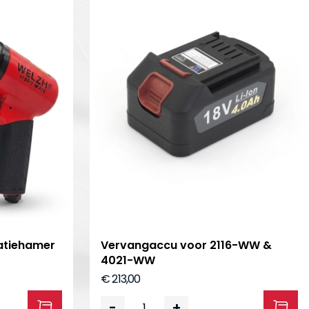
atiehamer
Vervangaccu voor 2116-WW &
4021-WW
€ 213,00
-
+