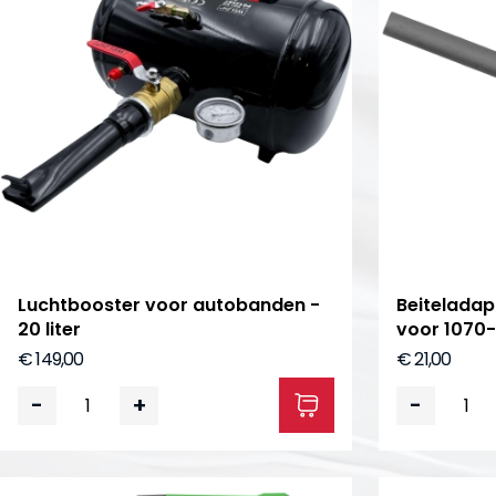
Luchtbooster voor autobanden -
Beiteladap
20 liter
voor 107
€ 149,00
€ 21,00
-
+
-