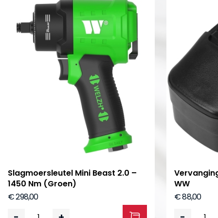
Slagmoersleutel Mini Beast 2.0 –
Vervanging
1450 Nm (Groen)
WW
€ 298,00
€ 88,00
-
+
-