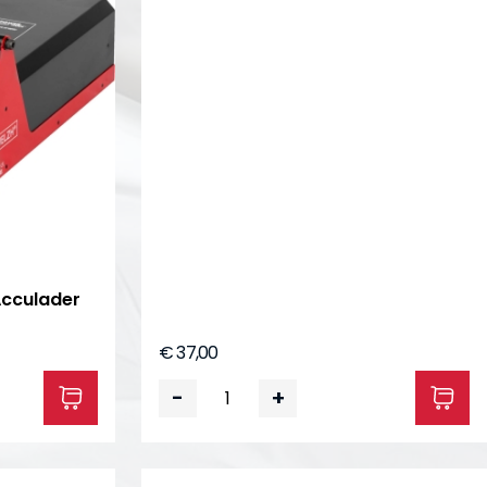
Acculader
€ 37,00
-
+