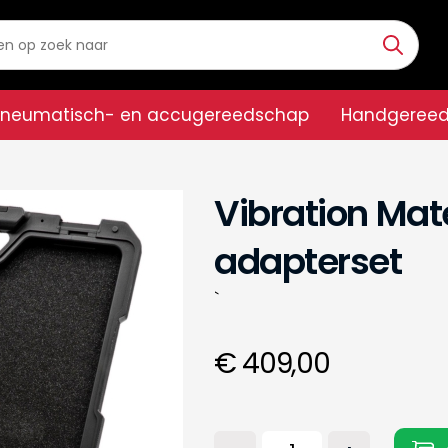
Pneumatisch- en accugereedschap
Handgeree
Vibration Mat
adapterset
`
€ 409,00