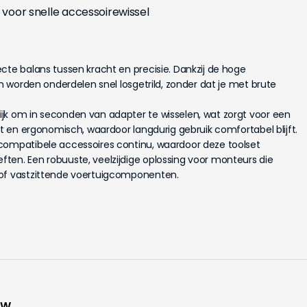
p voor snelle accessoirewissel
cte balans tussen kracht en precisie. Dankzij de hoge
en worden onderdelen snel losgetrild, zonder dat je met brute
jk om in seconden van adapter te wisselen, wat zorgt voor een
ht en ergonomisch, waardoor langdurig gebruik comfortabel blijft.
compatibele accessoires continu, waardoor deze toolset
ten. Een robuuste, veelzijdige oplossing voor monteurs die
 of vastzittende voertuigcomponenten.
WW