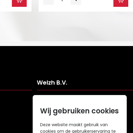
Welzh B.V.
Veldweg 109
5061KJ Oisterwijk
Wij gebruiken cookies
Nederland
info@welzh.nl
Deze website maakt gebruik van
cookies om de gebruikerservaring te