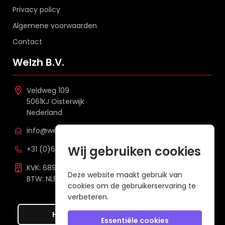
Privacy policy
Algemene voorwaarden
Contact
Welzh B.V.
Veldweg 109
5061KJ Oisterwijk
Nederland
info@welzh.nl
Wij gebruiken cookies
+31 (0)6 26 51 83 20
KVK: 68977387
Deze website maakt gebruik van
BTW: NL857672988B01
cookies om de gebruikerservaring te
verbeteren.
Hier de overeenkomst ontbinden
Essentiële cookies