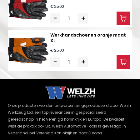
€ 25,00
-
+
Werkhandschoenen oranje maat
XL
€ 25,00
-
+
Onze producten worden ontworpen en geproduceerd door Welzh
Werkzeug Ltd, een top leverancier in gespecialiseerd
gereedschap in het Verenigd Koninkrijk en Europa. De kwaliteit
wijst de praktijk ook uit. Welzh Automotive Tools is gevestigd in
Nederland, het Verenigd Koninkrijk en door Europa.