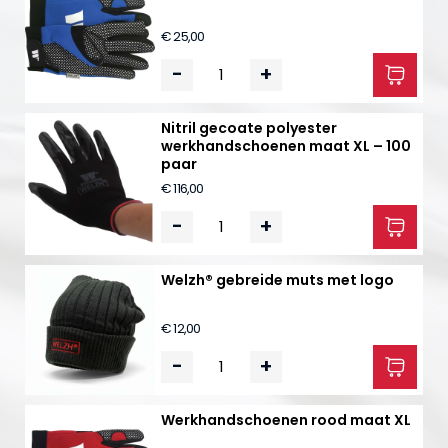
€ 25,00
-
+
Nitril gecoate polyester
werkhandschoenen maat XL – 100
paar
€ 116,00
-
+
Welzh® gebreide muts met logo
€ 12,00
-
+
Werkhandschoenen rood maat XL