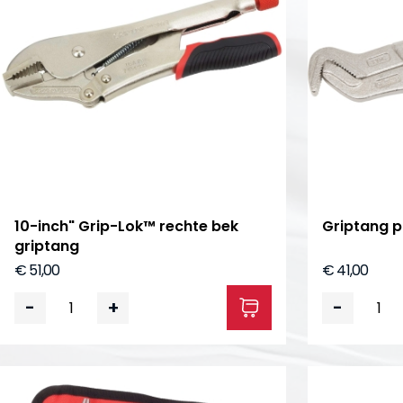
10-inch" Grip-Lok™ rechte bek
Griptang p
griptang
€ 51,00
€ 41,00
-
+
-