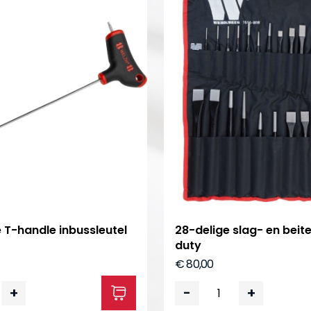
e T-handle inbussleutel
28-delige slag- en beit
duty
€ 80,00
+
-
+