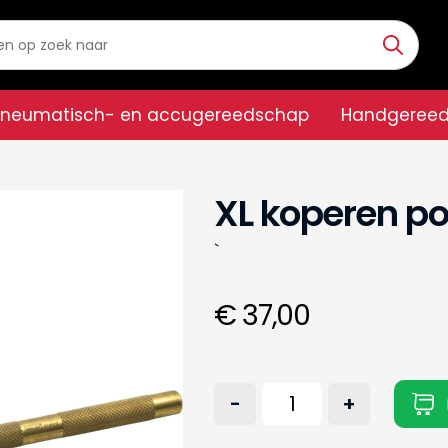
Pneumatisch- en accugereedschap
Handgeree
XL koperen 
`
€ 37,00
-
+