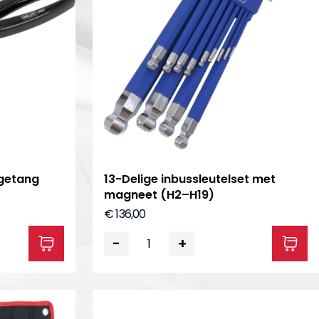
getang
13-Delige inbussleutelset met
magneet (H2–H19)
€ 136,00
-
+