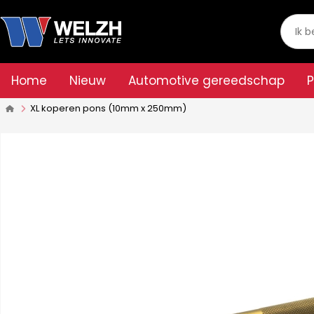
Home
Nieuw
Automotive gereedschap
XL koperen pons (10mm x 250mm)