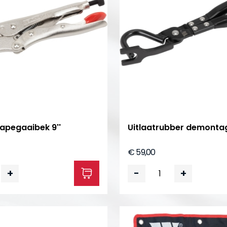
apegaaibek 9''
Uitlaatrubber demonta
€ 59,00
+
-
+