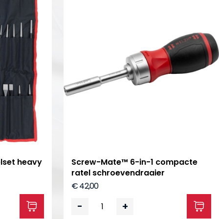
elset heavy
Screw-Mate™ 6-in-1 compacte
ratel schroevendraaier
€ 42,00
-
+