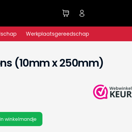
dschap
Werkplaatsgereedschap
pons (10mm x 250mm)
In winkelmandje