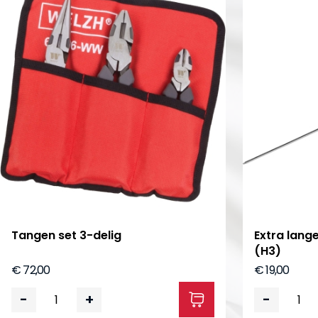
Tangen set 3-delig
Extra lang
(H3)
€ 72,00
€ 19,00
-
+
-