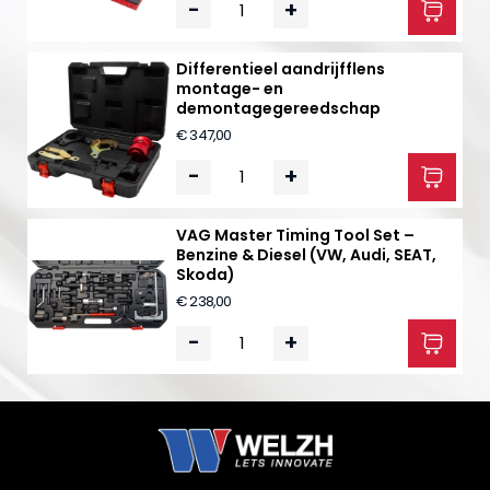
-
+
Differentieel aandrijfflens
montage- en
demontagegereedschap
€ 347,00
-
+
VAG Master Timing Tool Set –
Benzine & Diesel (VW, Audi, SEAT,
Skoda)
€ 238,00
-
+