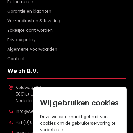
Retourneren
Garantie en klachten
Verzendkosten & levering
Zakelijke klant worden
Privacy policy
Algemene voorwaarden
Contact
Welzh B.V.
Veldweg 109
5061KJ Oisterwijk
Nederland
Wij gebruiken cookies
info@welzh.nl
Deze website maakt gebruik van
+31 (0)6 26 51 83 20
cookies om de gebruikerservaring te
verbeteren.