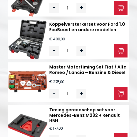
-
+
Koppelversterkerset voor Ford 1.0
EcoBoost en andere modellen
€ 400,00
-
+
Master Motortiming Set Fiat / Alfa
Romeo / Lancia – Benzine & Diesel
€ 275,00
-
+
Timing gereedschap set voor
Mercedes-Benz M282 + Renault
H5H
€ 177,00