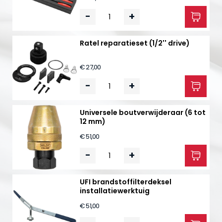
-
+
Ratel reparatieset (1/2'' drive)
€ 27,00
-
+
Universele boutverwijderaar (6 tot
12 mm)
€ 51,00
-
+
UFI brandstoffilterdeksel
installatiewerktuig
€ 51,00