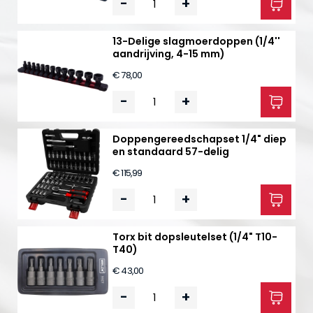
-
+
13-Delige slagmoerdoppen (1/4''
aandrijving, 4-15 mm)
€ 78,00
-
+
Doppengereedschapset 1/4" diep
en standaard 57-delig
€ 115,99
-
+
Torx bit dopsleutelset (1/4" T10-
T40)
€ 43,00
-
+