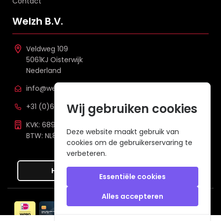
Contact
Welzh B.V.
Veldweg 109
5061KJ Oisterwijk
Nederland
info@welzh.nl
Wij gebruiken cookies
+31 (0)6 26 51 83 20
KVK: 68977387
Deze website maakt gebruik van
BTW: NL857672988B01
cookies om de gebruikerservaring te
verbeteren.
Hier de overeenkomst ontbinden
Essentiële cookies
Alles accepteren
Veilig betalen met