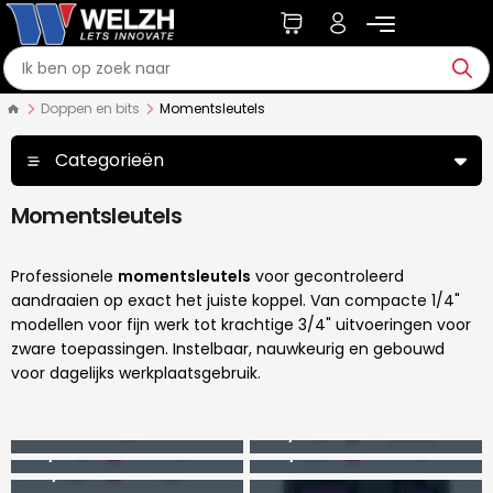
Doppen en bits
Momentsleutels
Categorieën
Momentsleutels
Professionele
momentsleutels
voor gecontroleerd
aandraaien op exact het juiste koppel. Van compacte 1/4"
modellen voor fijn werk tot krachtige 3/4" uitvoeringen voor
zware toepassingen. Instelbaar, nauwkeurig en gebouwd
voor dagelijks werkplaatsgebruik.
1″ momentsleutels
1/2″ momentsleutels
1/4″ momentsleutels
3/4″ momentsleutels
3/8″ momentsleutels
Momentsleutel accessoires
Momentsleutelsets