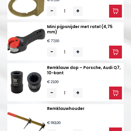
-
+
Mini pijpsnijder met ratel (4,75
mm)
€ 77,00
-
+
Remklauw dop – Porsche, Audi Q7,
10-kant
€ 21,00
-
+
Remklauwhouder
€ 193,00