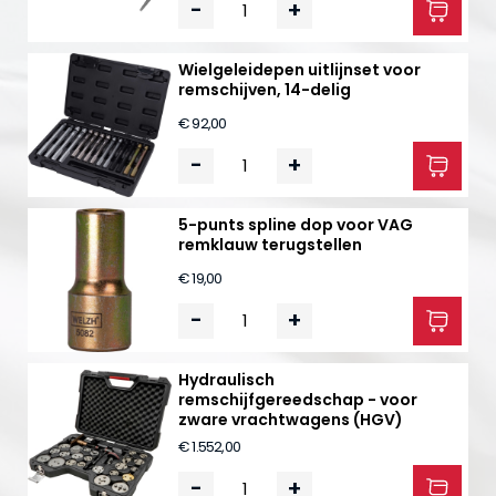
-
+
Wielgeleidepen uitlijnset voor
remschijven, 14-delig
€ 92,00
-
+
5-punts spline dop voor VAG
remklauw terugstellen
€ 19,00
-
+
Hydraulisch
remschijfgereedschap - voor
zware vrachtwagens (HGV)
€ 1.552,00
-
+