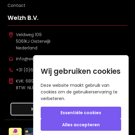
Contact
Welzh B.V.
Veldweg 109
5061KJ Oisterwijk
Nederland
info@welzh.nl
Wij gebruiken cookies
+31 (0)6 26 51 83 20
KVK: 68977387
Deze website maakt gebruik van
BTW: NL857672988B01
cookies om de gebruikerservaring te
verbeteren.
Hier de overeenkomst ontbinden
Essentiële cookies
Alles accepteren
Veilig betalen met