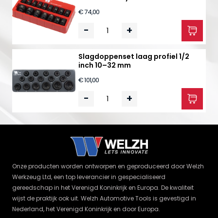
€ 74,00
-
+
Slagdoppenset laag profiel 1/2
inch 10–32 mm
€ 101,00
-
+
Onze producten worden ontworpen en geproduceerd door Welzh
Werkzeug Ltd, een top leverancier in gespecialiseerd
gereedschap in het Verenigd Koninkrijk en Europa. De kwaliteit
wijst de praktijk ook uit. Welzh Automotive Tools is gevestigd in
Nederland, het Verenigd Koninkrijk en door Europa.