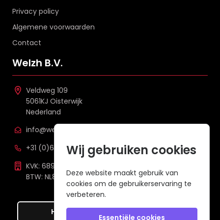
Privacy policy
Algemene voorwaarden
Contact
Welzh B.V.
Veldweg 109
5061KJ Oisterwijk
Nederland
info@welzh.nl
Wij gebruiken cookies
+31 (0)6 26 51 83 20
KVK: 68977387
Deze website maakt gebruik van
BTW: NL857672988B01
cookies om de gebruikerservaring te
verbeteren.
Hier de overeenkomst ontbinden
Essentiële cookies