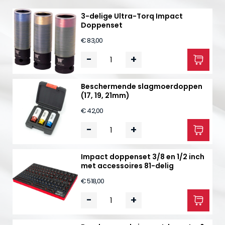
3-delige Ultra-Torq Impact
Doppenset
€ 83,00
-
+
Beschermende slagmoerdoppen
(17, 19, 21mm)
€ 42,00
-
+
Impact doppenset 3/8 en 1/2 inch
met accessoires 81-delig
€ 518,00
-
+