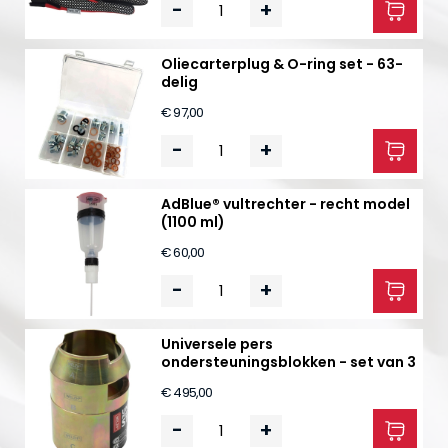
-
+
Oliecarterplug & O-ring set - 63-
delig
€ 97,00
-
+
AdBlue® vultrechter - recht model
(1100 ml)
€ 60,00
-
+
Universele pers
ondersteuningsblokken - set van 3
€ 495,00
-
+