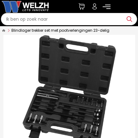
Blindlager trekker set met pootverlengingen 23-delig