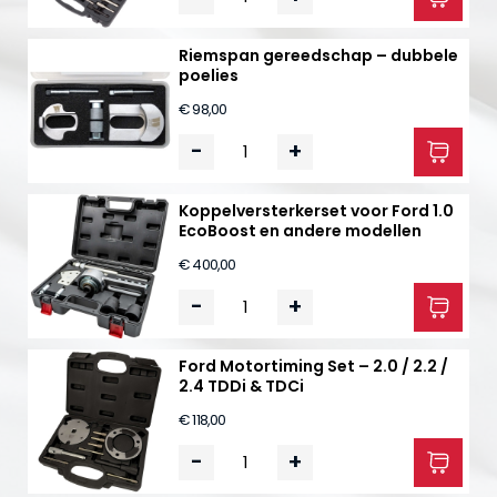
Riemspan gereedschap – dubbele
poelies
€ 98,00
-
+
Koppelversterkerset voor Ford 1.0
EcoBoost en andere modellen
€ 400,00
-
+
Ford Motortiming Set – 2.0 / 2.2 /
2.4 TDDi & TDCi
€ 118,00
-
+