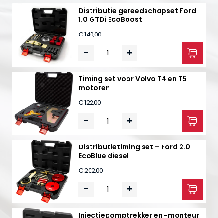
Distributie gereedschapset Ford
1.0 GTDi EcoBoost
€ 140,00
-
+
Timing set voor Volvo T4 en T5
motoren
€ 122,00
-
+
Distributietiming set – Ford 2.0
EcoBlue diesel
€ 202,00
-
+
Injectiepomptrekker en -monteur