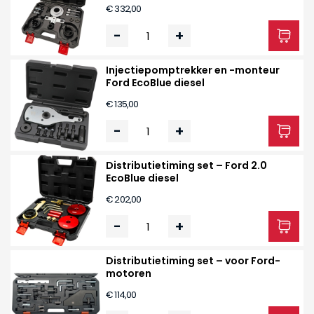
€ 332,00
-
+
Injectiepomptrekker en -monteur
Ford EcoBlue diesel
€ 135,00
-
+
Distributietiming set – Ford 2.0
EcoBlue diesel
€ 202,00
-
+
Distributietiming set – voor Ford-
motoren
€ 114,00