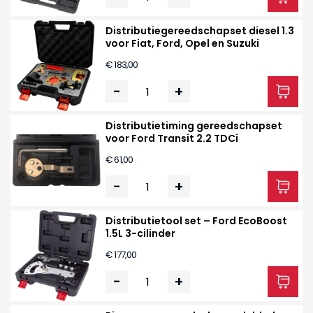
Distributiegereedschapset diesel 1.3
voor Fiat, Ford, Opel en Suzuki
€ 183,00
-
+
Distributietiming gereedschapset
voor Ford Transit 2.2 TDCi
€ 61,00
-
+
Distributietool set – Ford EcoBoost
1.5L 3-cilinder
€ 177,00
-
+