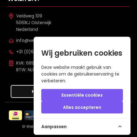
Veldweg 109
5061KJ Oisterwijk
Nederland
info@welzh.nl
Wij gebruiken cookies
+31 (0)6 26 51 83 20
KVK: 68977387
Deze website maakt gebruik van
BTW: NL857672988B01
cookies om de gebruikerservaring te
verbeteren.
Hier de overeenkomst ontbinden
Essentiële cookies
Alles accepteren
Veilig betalen met
Aanpassen
© Welzh B.V. 2026
een webshop van