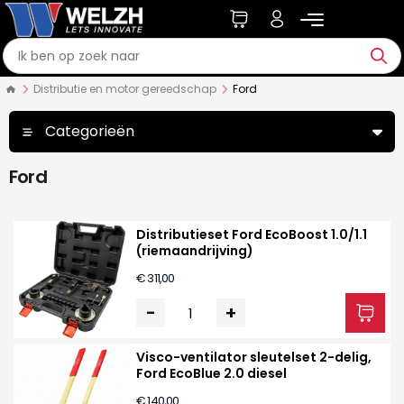
Distributie en motor gereedschap
Ford
Categorieën
Ford
Distributieset Ford EcoBoost 1.0/1.1
(riemaandrijving)
€ 311,00
-
+
Visco-ventilator sleutelset 2-delig,
Ford EcoBlue 2.0 diesel
€ 140,00