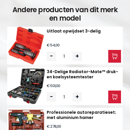
Andere producten van dit merk
en model
Uitlaat opwijdset 3-delig
€ 54,00
-
+
34-Delige Radiator-Mate™ druk-
en koelsysteemtester
€ 501,00
-
+
Professionele autoreparatieset;
met aluminium hamer
€ 278,00