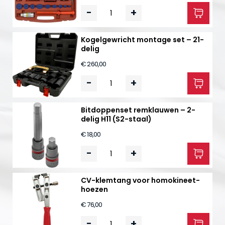
-
+
Kogelgewricht montage set – 21-
delig
€ 260,00
-
+
Bitdoppenset remklauwen – 2-
delig H11 (S2-staal)
€ 18,00
-
+
CV-klemtang voor homokineet-
hoezen
€ 76,00
-
+