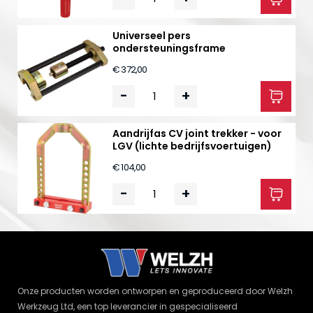
Universeel pers
ondersteuningsframe
€ 372,00
-
+
Aandrijfas CV joint trekker - voor
LGV (lichte bedrijfsvoertuigen)
€ 104,00
-
+
Onze producten worden ontworpen en geproduceerd door Welzh
Werkzeug Ltd, een top leverancier in gespecialiseerd