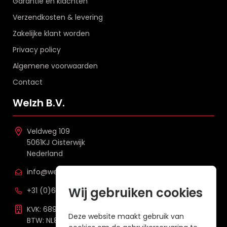
Garantie en klachten
Verzendkosten & levering
Zakelijke klant worden
Privacy policy
Algemene voorwaarden
Contact
Welzh B.V.
Veldweg 109
5061KJ Oisterwijk
Nederland
info@welzh.nl
Wij gebruiken cookies
+31 (0)6 26 51 83 20
KVK: 68977387
Deze website maakt gebruik van
BTW: NL857672988B01