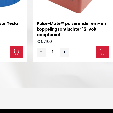
or Tesla
Pulse-Mate™ pulserende rem- en
koppelingsontluchter 12-volt +
adapterset
€ 571,00
-
+