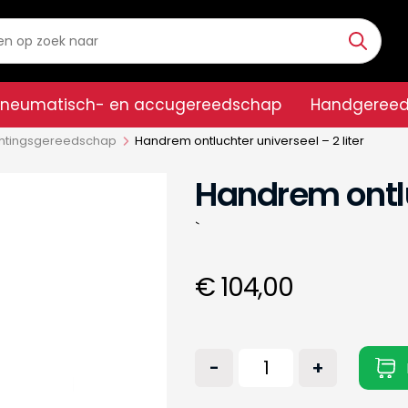
Pneumatisch- en accugereedschap
Handgeree
htingsgereedschap
Handrem ontluchter universeel – 2 liter
Handrem ontluc
`
€ 104,00
-
+