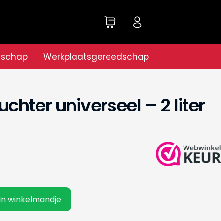
dschap
Werkplaatsgereedschap
hter universeel – 2 liter
In winkelmandje