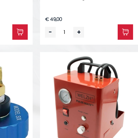
€ 49,00
-
+