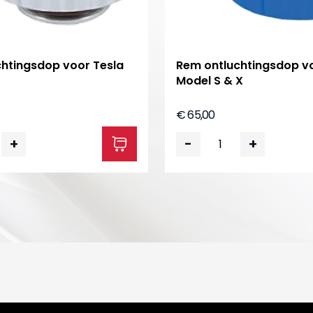
htingsdop voor Tesla
Rem ontluchtingsdop vo
Model S & X
€ 65,00
+
-
+