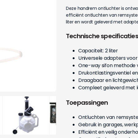
Deze handrem ontluchter is ontworp
efficiënt ontluchten van remsyste
liter en wordt geleverd met adapte
Technische specificatie
Capaciteit: 2 liter
Universele adapters voo
One-way sifon methode 
Drukontlastingsventiel e
Draagbaar en lichtgewic
Compleet geleverd met k
Toepassingen
Ontluchten van remsyste
Gebruik in garages, werk
Efficiënt en veilig onde