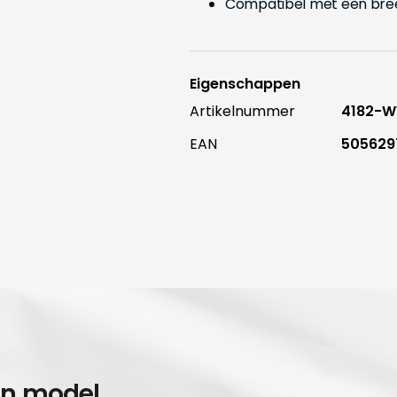
Compatibel met een bree
Eigenschappen
Artikelnummer
4182-
EAN
505629
en model