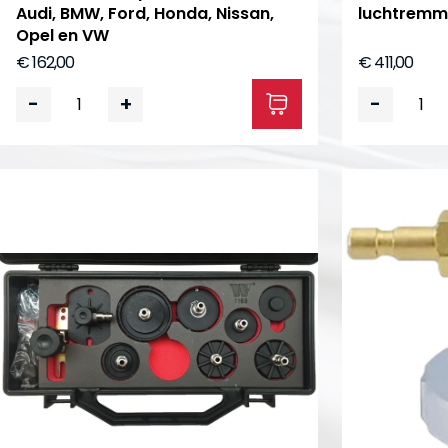
Audi, BMW, Ford, Honda, Nissan,
luchtremm
Opel en VW
€ 162,00
€ 411,00
-
+
-