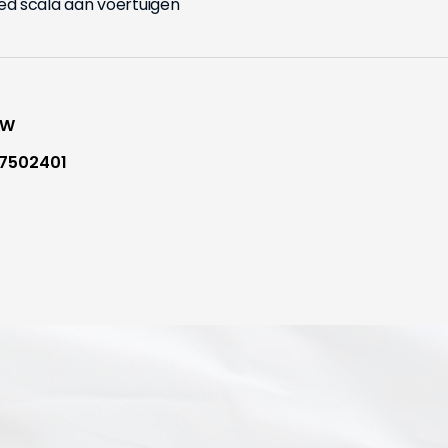
d scala aan voertuigen
WW
7502401