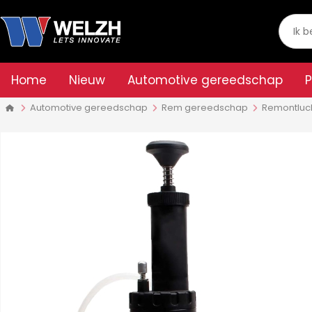
Home
Nieuw
Automotive gereedschap
Automotive gereedschap
Rem gereedschap
Remontluc