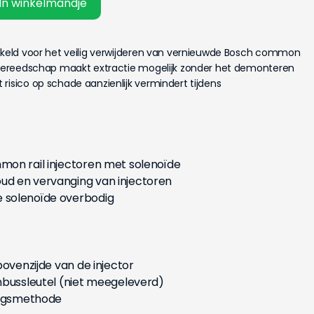
In winkelmandje
ikkeld voor het veilig verwijderen van vernieuwde Bosch common
t gereedschap maakt extractie mogelijk zonder het demonteren
risico op schade aanzienlijk vermindert tijdens
on rail injectoren met solenoïde
d en vervanging van injectoren
 solenoïde overbodig
bovenzijde van de injector
nbussleutel (niet meegeleverd)
ingsmethode