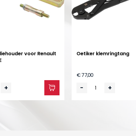
iehouder voor Renault
Oetiker klemringtang
E
€ 77,00
+
-
+