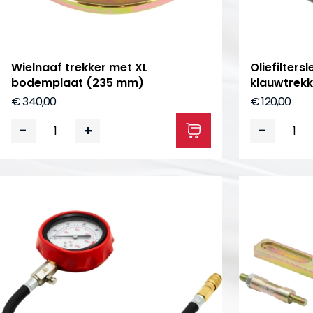
Wielnaaf trekker met XL
Oliefilters
bodemplaat (235 mm)
klauwtrekk
€ 340,00
€ 120,00
-
+
-