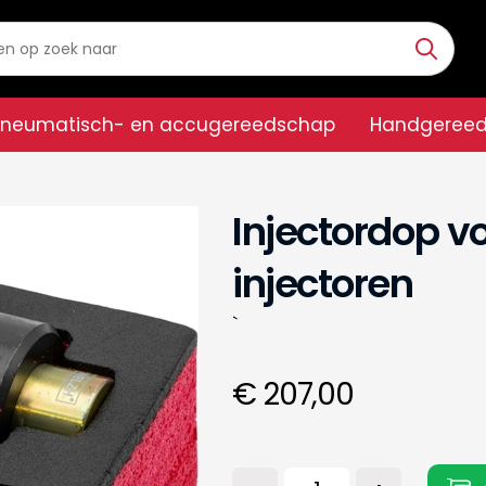
Pneumatisch- en accugereedschap
Handgeree
Injectordop v
injectoren
`
€ 207,00