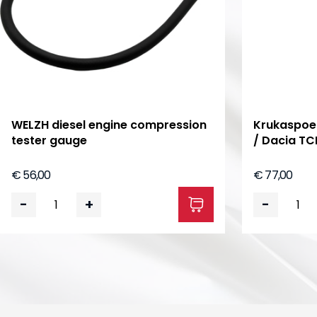
WELZH diesel engine compression
Krukaspoel
tester gauge
/ Dacia TC
€ 56,00
€ 77,00
-
+
-