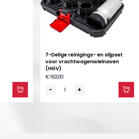
7-Delige reinigings- en slijpset
voor vrachtwagenwielnaven
(HGV)
€ 162,00
-
+