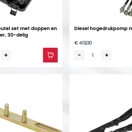
leutel set met doppen en
Diesel hogedrukpomp m
er, 30-delig
€ 413,00
+
-
+