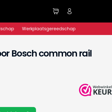
dschap
Werkplaatsgereedschap
oor Bosch common rail