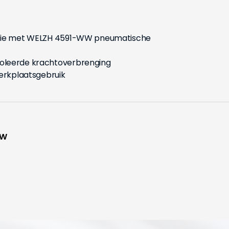
atie met WELZH 4591-WW pneumatische
oleerde krachtoverbrenging
werkplaatsgebruik
WW