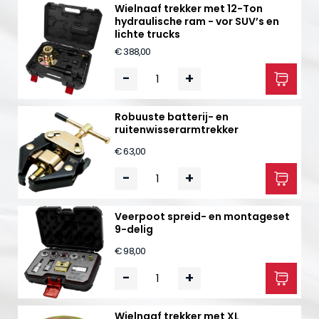
Wielnaaf trekker met 12-Ton
hydraulische ram - vor SUV’s en
lichte trucks
€ 388,00
-
+
Robuuste batterij- en
ruitenwisserarmtrekker
€ 63,00
-
+
Veerpoot spreid- en montageset
9-delig
€ 98,00
-
+
Wielnaaf trekker met XL