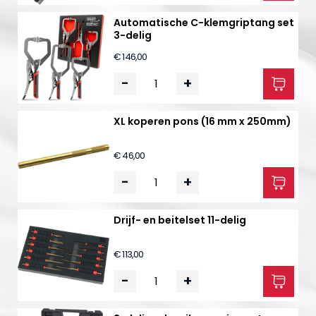
Automatische C-klemgriptang set
3-delig
€ 146,00
-
+
XL koperen pons (16 mm x 250mm)
€ 46,00
-
+
Drijf- en beitelset 11-delig
€ 113,00
-
+