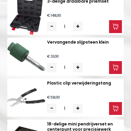
3-delige draaibare priemset
€ 148,00
-
+
Vervangende slijpsteen klein
€ 31,00
-
+
Plastic clip verwijderingstang
€ 58,00
-
+
18-delige mini pendrijverset en
centerpunt voor precisiewerk