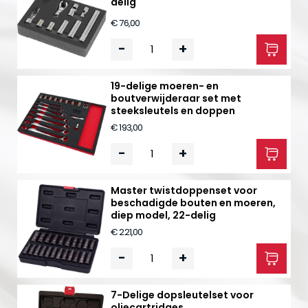
delig
€ 76,00
-
+
19-delige moeren- en
boutverwijderaar set met
steeksleutels en doppen
€ 193,00
-
+
Master twistdoppenset voor
beschadigde bouten en moeren,
diep model, 22-delig
€ 221,00
-
+
7-Delige dopsleutelset voor
oliecartridges