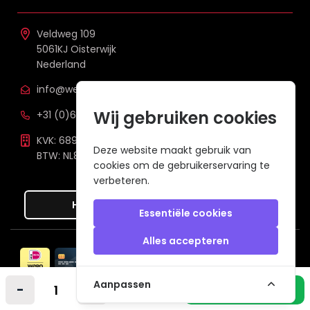
Veldweg 109
5061KJ Oisterwijk
Nederland
info@welzh.nl
Wij gebruiken cookies
+31 (0)6 26 51 83 20
KVK: 68977387
Deze website maakt gebruik van
BTW: NL857672988B01
cookies om de gebruikerservaring te
verbeteren.
Hier de overeenkomst ontbinden
Essentiële cookies
Alles accepteren
Veilig betalen met
Aanpassen
© Welzh B.V. 2026
een webshop van
-
+
In winkelmandje