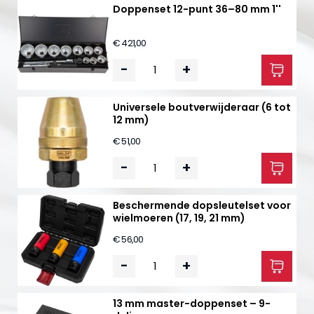
Doppenset 12-punt 36–80 mm 1''
€ 421,00
-
+
Universele boutverwijderaar (6 tot
12 mm)
€ 51,00
-
+
Beschermende dopsleutelset voor
wielmoeren (17, 19, 21 mm)
€ 56,00
-
+
13 mm master-doppenset – 9-