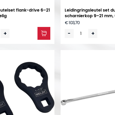
utelset flank-drive 6–21
Leidingringsleutel set d
lig
scharnierkop 9–21 mm, 
€ 103,70
+
-
+