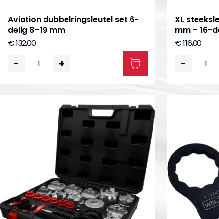
Aviation dubbelringsleutel set 6-
XL steeksle
delig 8–19 mm
mm – 16-de
€ 132,00
€ 116,00
-
+
-