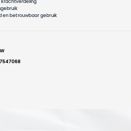
 krachtverdeling
sgebruik
d en betrouwbaar gebruik
WW
7547068