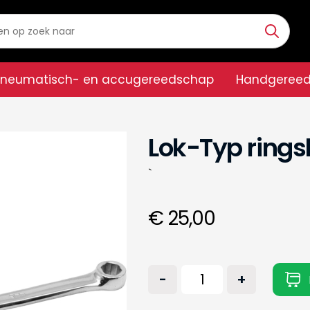
Pneumatisch- en accugereedschap
Handgeree
Lok-Typ rings
`
€ 25,00
-
+