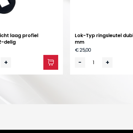
cht laag profiel
Lok-Typ ringsleutel dubb
2-delig
mm
€ 25,00
+
-
+