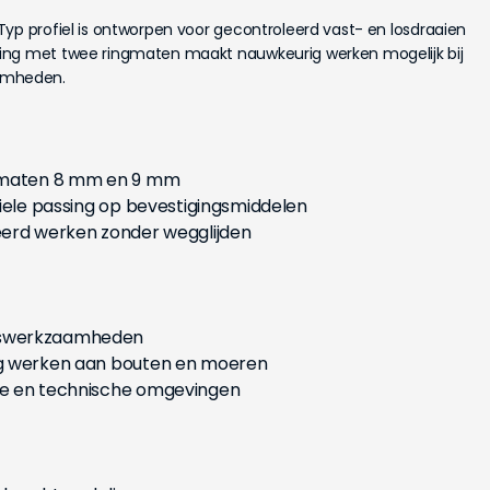
yp profiel is ontworpen voor gecontroleerd vast- en losdraaien
ing met twee ringmaten maakt nauwkeurig werken mogelijk bij
amheden.
t maten 8 mm en 9 mm
biele passing op bevestigingsmiddelen
eerd werken zonder wegglijden
dswerkzaamheden
g werken aan bouten en moeren
e en technische omgevingen