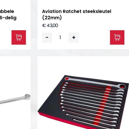
ubbele
Aviation Ratchet steeksleutel
6-delig
(22mm)
€ 43,00
-
+