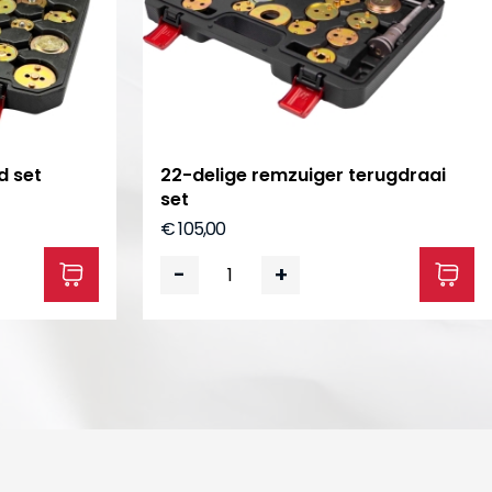
d set
22-delige remzuiger terugdraai
set
€ 105,00
-
+