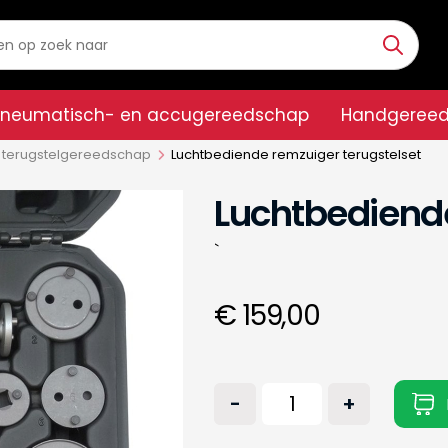
Pneumatisch- en accugereedschap
Handgeree
 terugstelgereedschap
Luchtbediende remzuiger terugstelset
Luchtbediende
`
€ 159,00
-
+