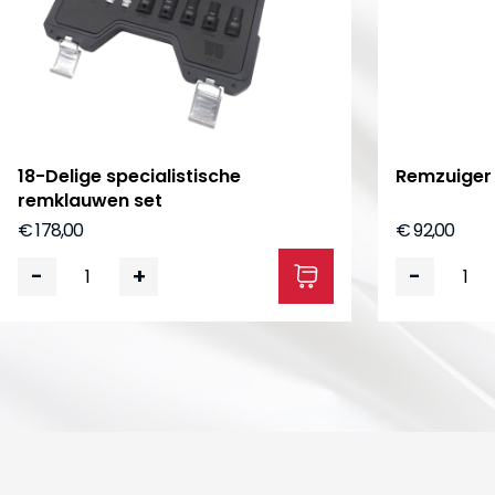
18-Delige specialistische
Remzuiger 
remklauwen set
€ 178,00
€ 92,00
-
+
-