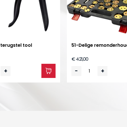
terugstel tool
51-Delige remonderhou
€ 421,00
+
-
+