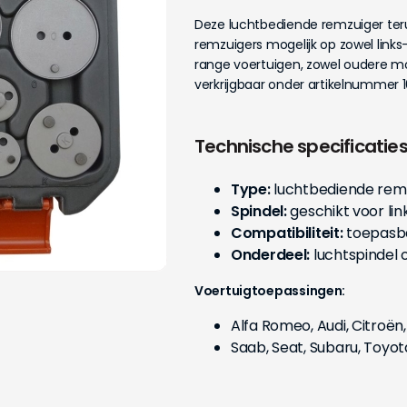
Deze luchtbediende remzuiger ter
remzuigers mogelijk op zowel links
range voertuigen, zowel oudere mo
verkrijgbaar onder artikelnummer
Technische specificatie
Type:
luchtbediende remz
Spindel:
geschikt voor li
Compatibiliteit:
toepasba
Onderdeel:
luchtspindel 
Voertuigtoepassingen:
Alfa Romeo, Audi, Citroën,
Saab, Seat, Subaru, Toyo