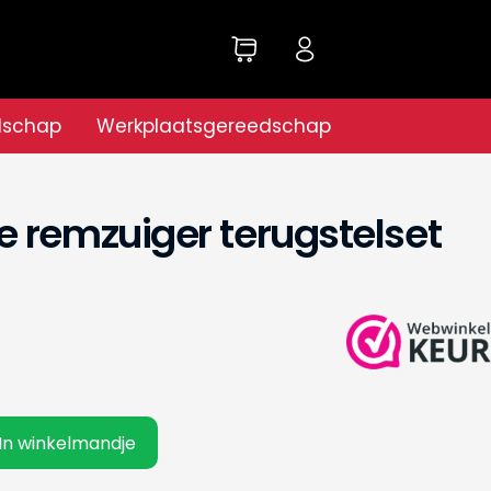
dschap
Werkplaatsgereedschap
 remzuiger terugstelset
In winkelmandje