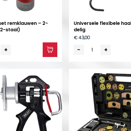
set remklauwen – 2-
Universele flexibele haa
S2-staal)
delig
€ 43,00
+
-
+