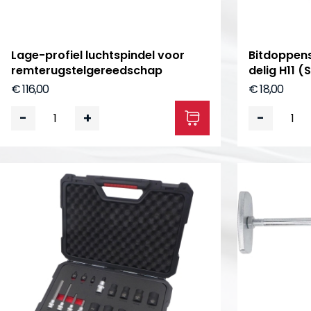
Lage-profiel luchtspindel voor
Bitdoppen
remterugstelgereedschap
delig H11 (
€ 116,00
€ 18,00
-
+
-