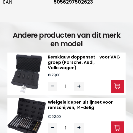
EAN
5056297502623
Andere producten van dit merk
en model
Remklauw doppenset - voor VAG
groep (Porsche, Audi,
Volkswagen)
€ 79,00
-
+
Wielgeleidepen uitlijnset voor
remschijven, 14-delig
€ 92,00
-
+