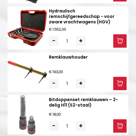
Hydraulisch
remschijfgereedschap - voor
zware vrachtwagens (HGV)
€ 1.552,00
-
+
Remklauwhouder
€ 193,00
-
+
Bitdoppenset remklauwen – 2-
delig H11 (S2-staal)
€ 18,00
-
+