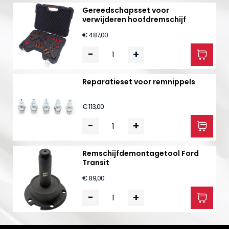
Gereedschapsset voor
verwijderen hoofdremschijf
€ 487,00
-
+
Reparatieset voor remnippels
€ 113,00
-
+
Remschijf­demontagetool Ford
Transit
€ 89,00
-
+