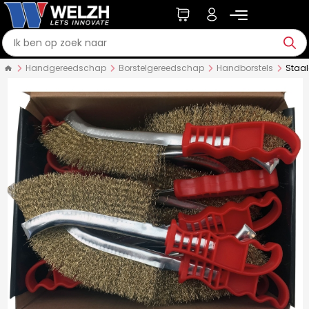
Handgereedschap
Borstelgereedschap
Handborstels
Staal