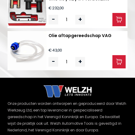
€ 232,00
-
+
Olie aftapgereedschap VAG
€ 43,00
-
+
Onze producten worden ontworpen en geproduceerd door Welzh
Werkzeug Ltd, een top leverancier in gespecialiseerd
gereedschap in het Verenigd Koninkrijk en Europa. De kwaliteit
wijst de praktijk ook uit. Welzh Automotive Tools is gevestigd in
Nederland, het Verenigd Koninkrijk en door Europa.