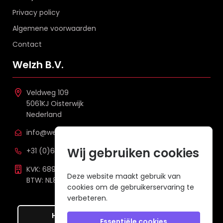
Privacy policy
Algemene voorwaarden
Contact
Welzh B.V.
Veldweg 109
5061KJ Oisterwijk
Nederland
info@welzh.nl
Wij gebruiken cookies
+31 (0)6 26 51 83 20
KVK: 68977387
Deze website maakt gebruik van
BTW: NL857672988B01
cookies om de gebruikerservaring te
verbeteren.
Hier de overeenkomst ontbinden
Essentiële cookies