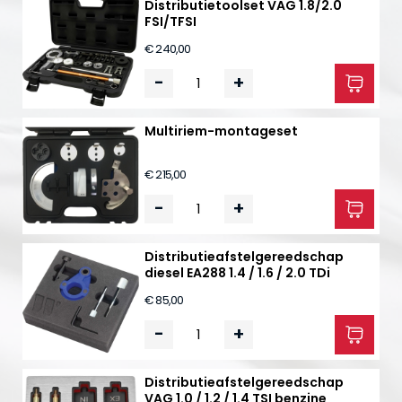
Distributietoolset VAG 1.8/2.0
FSI/TFSI
€ 240,00
-
+
Multiriem-montageset
€ 215,00
-
+
Distributieafstelgereedschap
diesel EA288 1.4 / 1.6 / 2.0 TDi
€ 85,00
-
+
Distributieafstelgereedschap
VAG 1.0 / 1.2 / 1.4 TSI benzine