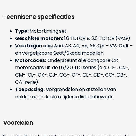
Technische specificaties
Type:
Motortiming set
Geschikte motoren:
1.6 TDI CR & 2.0 TDI CR (VAG)
Voertuigen o.a.:
Audi A3, A4, A5, A6, Q5 – VW Golf –
en vergelijkbare Seat/Skoda modellen
Motorcodes:
Ondersteunt alle gangbare CR-
motorcodes uit de 1.6/2.0 TDI series (o.a. CS-, CN-,
CM-, CL-, CK-, CJ-, CG-, CF-, CE-, CD-, CC-, CB-,
CA-serie)
Toepassing:
Vergrendelen en afstellen van
nokkenas en krukas tijdens distributiewerk
Voordelen