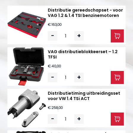
Distributie gereedschapset - voor
VAG 1.2 & 1.4 TSI benzinemotoren
€ 163,00
-
+
VAG distributieblokkeerset – 1.2
TFSI
€ 40,00
-
+
Distributietiming uitbreidingsset
voor VW 1.4 TSi ACT
€ 258,00
-
+