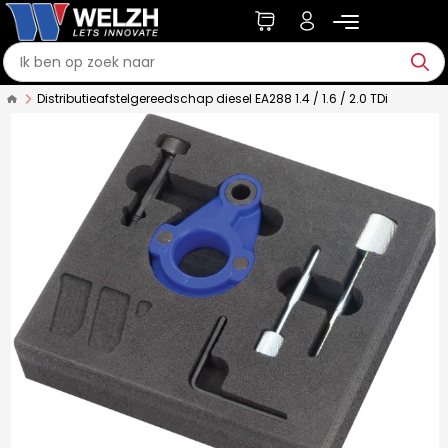
Distributieafstelgereedschap diesel EA288 1.4 / 1.6 / 2.0 TDi