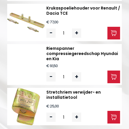
Krukaspoeliehouder voor Renault /
Dacia TCE
€ 77,00
-
+
Riemspanner
compressiegereedschap Hyundai
en Kia
€ 91,50
-
+
Stretchriem verwijder- en
installatietool
€ 25,00
-
+