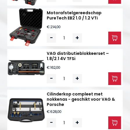
Motorafstelgereedschap
PureTech EB2 1.0 / 1.2 VTi
€ 214,00
-
+
VAG distributieblokkeerset –
1.8/2.1 4V TFSi
€ 162,00
-
+
Cilinderkop compleet met
nokkenas - geschikt voor VAG &
Porsche
€ 628,00
-
+