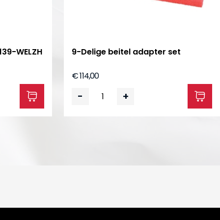
5139-WELZH
9-Delige beitel adapter set
€ 114,00
-
+