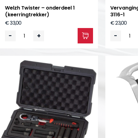
Welzh Twister – onderdeel 1
Vervanging
(keerringtrekker)
3116-1
€ 33,00
€ 23,00
-
+
-