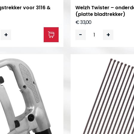
strekker voor 3116 &
Welzh Twister – onderd
(platte bladtrekker)
€ 33,00
+
-
+