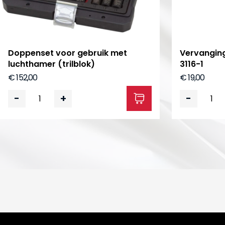
Doppenset voor gebruik met
Vervanging
luchthamer (trilblok)
3116-1
€ 152,00
€ 19,00
-
+
-