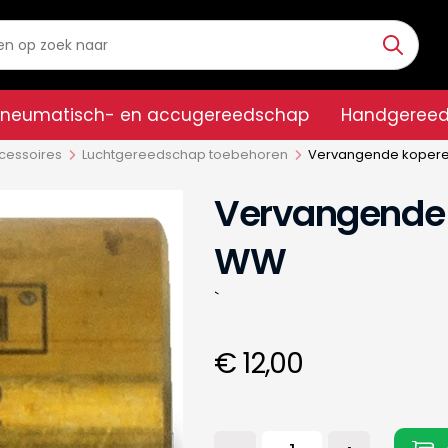
Pneumatisch- en accugereedschap
Handgeree
cessoires
Luchtgereedschap toebehoren
Vervangende kopere
Vervangende 
WW
`
€ 12,00