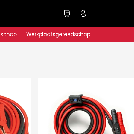
dschap
Werkplaatsgereedschap