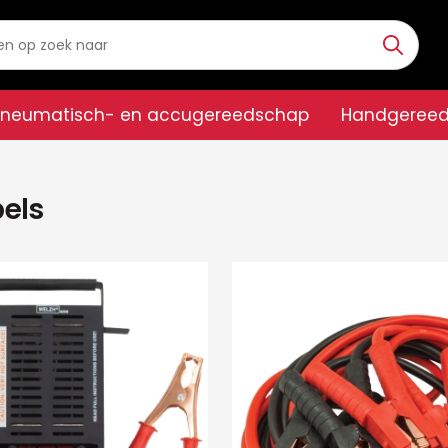
Pneumatisch- en accugereedschap
Handgeree
s
bels