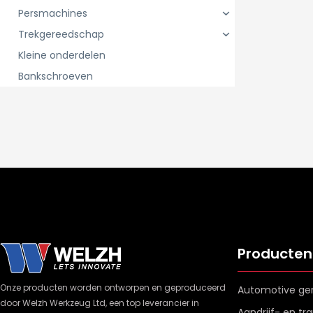
Persmachines
Trekgereedschap
Kleine onderdelen
Bankschroeven
Producten
Onze producten worden ontworpen en geproduceerd
Automotive ge
door Welzh Werkzeug Ltd, een top leverancier in
Aandrijf- en t