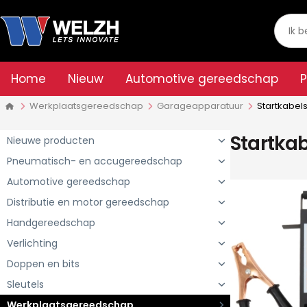
Home
Nieuw
Automotive gereedschap
Werkplaatsgereedschap
Garageapparatuur
Startkabel
Startka
Nieuwe producten
Pneumatisch- en accugereedschap
Automotive gereedschap
Distributie en motor gereedschap
Handgereedschap
Verlichting
Doppen en bits
Sleutels
Werkplaatsgereedschap