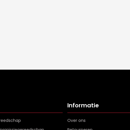
Informatie
reedschap
Over ons
ransmissiegereedschap
Retourneren