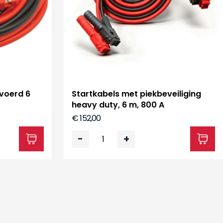
evoerd 6
Startkabels met piekbeveiliging
heavy duty, 6 m, 800 A
€ 152,00
-
+