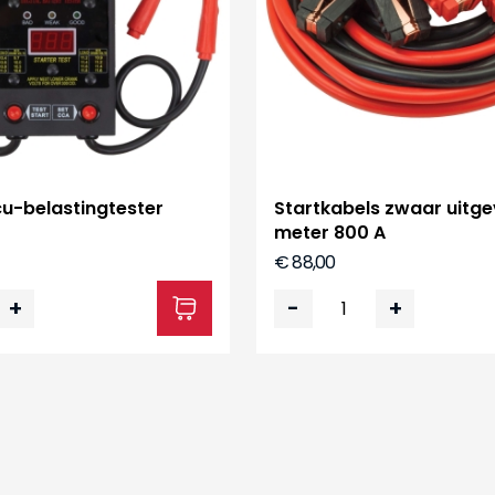
cu-belastingtester
Startkabels zwaar uitg
meter 800 A
€ 88,00
+
-
+