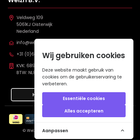
Welzh B.V.
Veldweg 109
5061KJ Oisterwijk
Nederland
info@welzh.nl
Wij gebruiken cookies
+31 (0)6 26 51 83 20
KVK: 68977387
Deze website maakt gebruik van
BTW: NL857672988B01
cookies om de gebruikerservaring te
verbeteren.
Hier de overeenkomst ontbinden
Essentiële cookies
Alles accepteren
Veilig betalen met
Aanpassen
© Welzh B.V. 2026
een webshop van