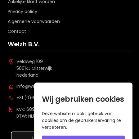
Zakelijke klant worden
Privacy policy
Algemene voorwaarden
Contact
Welzh B.V.
Veldweg 109
5061KJ Oisterwijk
Nederland
info@welzh.nl
Wij gebruiken cookies
+31 (0)6 26 51 83 20
KVK: 68977387
Deze website maakt gebruik van
BTW: NL857672988B01
cookies om de gebruikerservaring te
verbeteren.
Hier de overeenkomst ontbinden