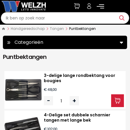
Handgereedschap
Tangen
Puntbektangen
Categorieën
Puntbektangen
3-delige lange rondbektang voor
bougies
€ 48,00
-
+
4-Delige set dubbele scharnier
tangen met lange bek
€ 102,00