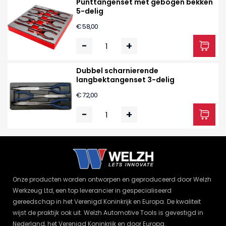
Punttangenset met gebogen bekken
5-delig
€ 58,00
-
+
Dubbel scharnierende
langbektangenset 3-delig
€ 72,00
-
+
Onze producten worden ontworpen en geproduceerd door Welzh
Werkzeug Ltd, een top leverancier in gespecialiseerd
gereedschap in het Verenigd Koninkrijk en Europa. De kwaliteit
wijst de praktijk ook uit. Welzh Automotive Tools is gevestigd in
Nederland, het Verenigd Koninkrijk en door Europa.