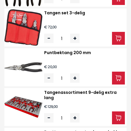
Tangen set 3-delig
€ 72,00
-
+
Puntbektang 200 mm
€ 20,00
-
+
Tangenassortiment 9-delig extra
lang
€ 129,00
-
+