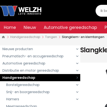
Home
Nieuw
Automotive gereedschap
Handgereedschap
Tangen
Slangklem- en klemtangen
Slangkl
Nieuwe producten
Pneumatisch- en accugereedschap
Automotive gereedschap
Distributie en motor gereedschap
Handgereedschap
Borstelgereedschap
Snij- en boorgereedschap
Hamers
Meetgereedschap