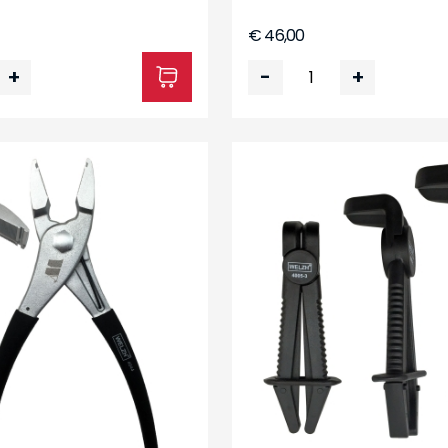
€ 46,00
+
-
+