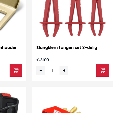
mhouder
Slangklem tangen set 3-delig
€ 31,00
-
+