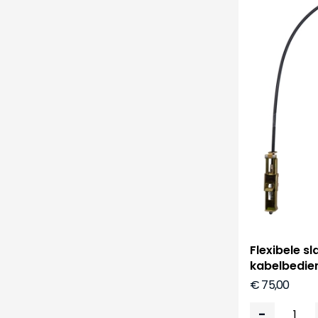
Flexibele s
kabelbedie
€ 75,00
-