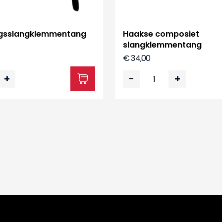
ngs­slangklemmentang
Haakse composiet
slangklemmentang
€ 34,00
+
-
+