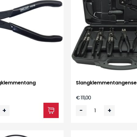
ngklemmentang
Slangklemmentangenset
€ 111,00
+
-
+