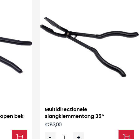
Multidirectionele
open bek
slangklemmentang 35°
€ 83,00
-
+