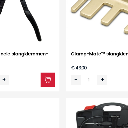
ionele slangklemmen­
Clamp-Mate™ slangkle
€ 43,00
+
-
+