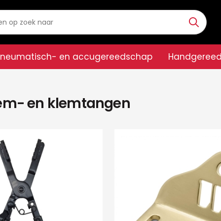
Pneumatisch- en accugereedschap
Handgeree
em- en klemtangen