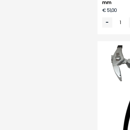
mm
€ 51,00
-