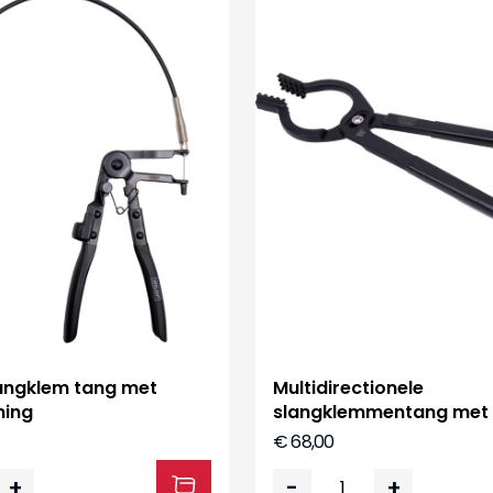
langklem tang met
Multidirectionele
ning
slangklemmentang met 
€ 68,00
+
-
+