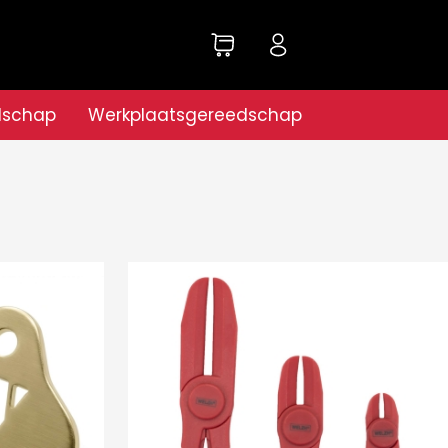
dschap
Werkplaatsgereedschap