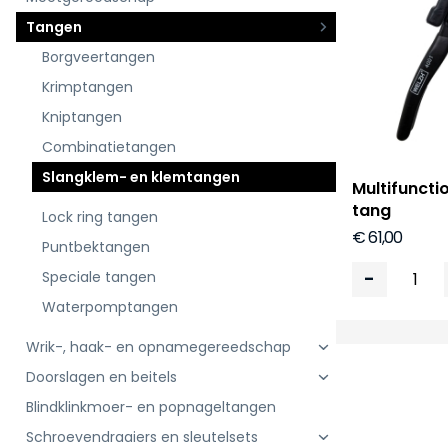
Tangen
Borgveertangen
Krimptangen
Kniptangen
Combinatietangen
Slangklem- en klemtangen
Multifunct
tang
Lock ring tangen
€ 61,00
Puntbektangen
-
Speciale tangen
Waterpomptangen
Wrik-, haak- en opnamegereedschap
Doorslagen en beitels
Blindklinkmoer- en popnageltangen
Schroevendraaiers en sleutelsets