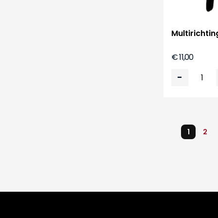
Multirichti
€ 11,00
-
1
2