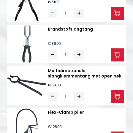
€ 61,00
-
+
Brandstofslangtang
€ 36,00
-
+
Multidirectionele
slangklemmentang met open bek
€ 68,00
-
+
Flex-Clamp plier
€ 128,00