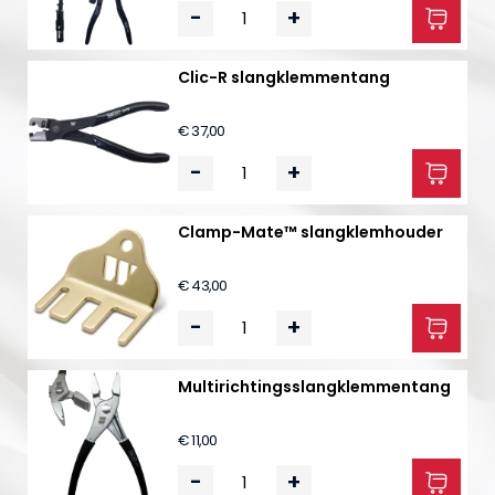
-
+
Clic-R slangklemmentang
€ 37,00
-
+
Clamp-Mate™ slangklemhouder
€ 43,00
-
+
Multirichtings­slangklemmentang
€ 11,00
-
+