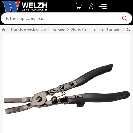
Handgereedschap
Tangen
Slangklem- en klemtangen
Rui