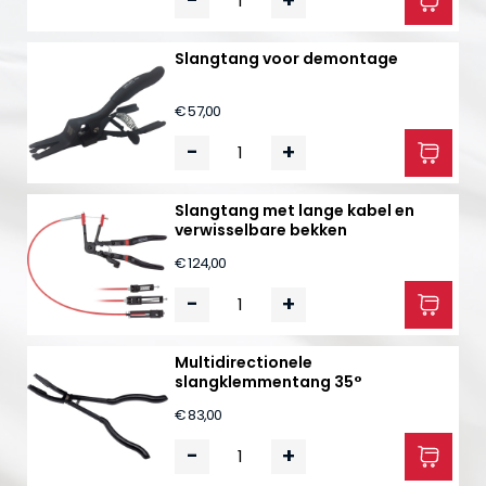
-
+
Slangtang voor demontage
€ 57,00
-
+
Slangtang met lange kabel en
verwisselbare bekken
€ 124,00
-
+
Multidirectionele
slangklemmentang 35°
€ 83,00
-
+