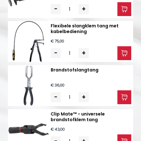
-
+
Flexibele slangklem tang met
kabelbediening
€ 75,00
-
+
Brandstofslangtang
€ 36,00
-
+
Clip Mate™ - universele
brandstofklem tang
€ 43,00