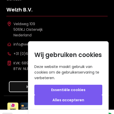
Welzh B.V.
Veldweg 109
5061KJ Oisterwijk
Nederland
info@welzh.nl
Wij gebruiken cookies
+31 (0)6 26 51 83 20
KVK: 68977387
Deze website maakt gebruik van
BTW: NL857672988B01
cookies om de gebruikerservaring te
verbeteren.
Hier de overeenkomst ontbinden
Essentiële cookies
Alles accepteren
Veilig betalen met