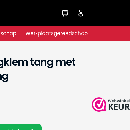
dschap
Werkplaatsgereedschap
ngklem tang met
ng