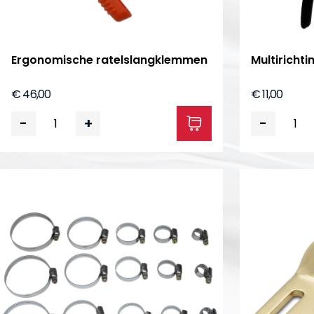
Ergonomische ratelslangklemmen
Multiricht
€ 46,00
€ 11,00
-
+
-