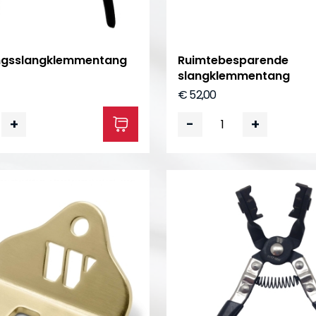
ings­slangklemmentang
Ruimtebesparende
slangklemmentang
€ 52,00
+
-
+