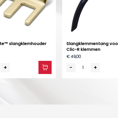
e™ slangklemhouder
Slangklemmentang voor
Clic-R klemmen
€ 49,00
+
-
+