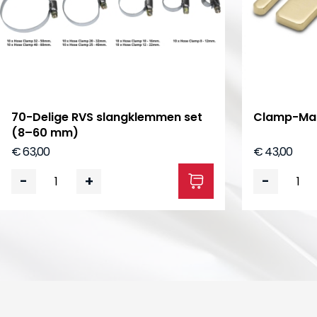
70-Delige RVS slangklemmen set
Clamp-Mat
(8–60 mm)
€ 63,00
€ 43,00
-
+
-