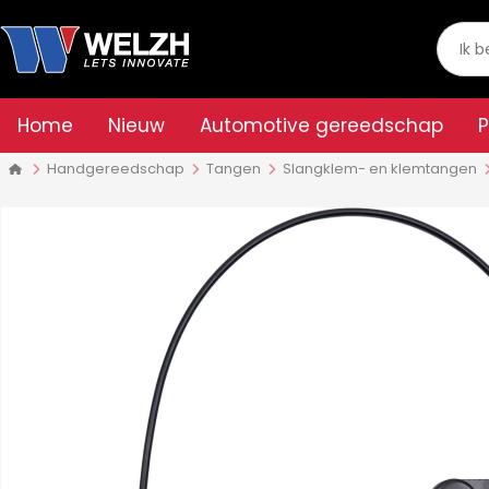
Home
Nieuw
Automotive gereedschap
Handgereedschap
Tangen
Slangklem- en klemtangen