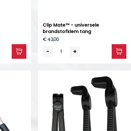
Clip Mate™ - universele
brandstofklem tang
€ 43,00
-
+