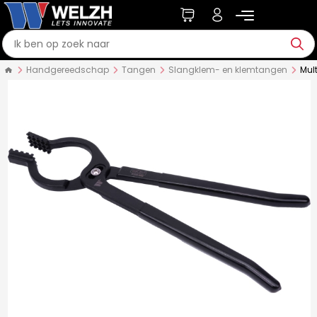
Handgereedschap
Tangen
Slangklem- en klemtangen
Mul