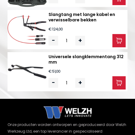
Slangtang met lange kabel en
verwisselbare bekken
€ 124,00
-
+
Universele slangklemmentang 312
mm
€ 51,00
-
+
Onze producten worden ontworpen en geproduceerd door Welzh
Werkzeug Ltd, een top leverancier in gespecialiseerd