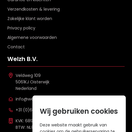
Verzendkosten & levering
Zakelijke klant worden
Privacy policy
Algemene voorwaarden
Contact
Welzh B.V.
Veldweg 109
5061KJ Oisterwijk
Nederland
info@welzh.nl
Wij gebruiken cookies
+31 (0)6 26 51 83 20
KVK: 68977387
Deze website maakt gebruik van
BTW: NL857672988B01
cookies om de gebruikerservaring te