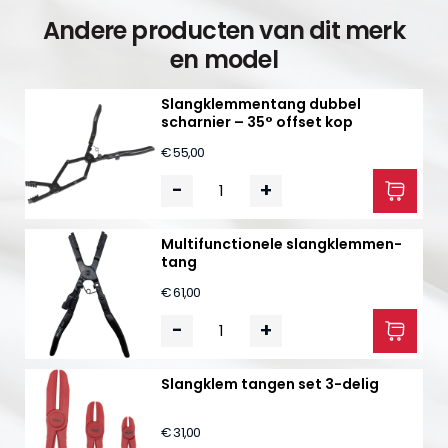
Andere producten van dit merk
en model
Slangklemmentang dubbel
scharnier – 35° offset kop
€ 55,00
-
+
Multifunctionele slangklemmen­
tang
€ 61,00
-
+
Slangklem tangen set 3-delig
€ 31,00