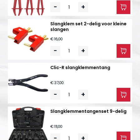
-
+
Slangklem set 2-delig voor kleine
slangen
€ 16,00
-
+
Clic-R slangklemmentang
€ 37,00
-
+
Slangklemmentangenset 9-delig
€ 111,00
-
+