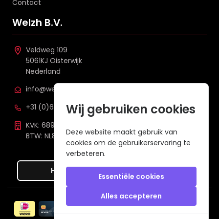
Contact
Welzh B.V.
Veldweg 109
5061KJ Oisterwijk
Nederland
info@welzh.nl
Wij gebruiken cookies
+31 (0)6 26 51 83 20
KVK: 68977387
Deze website maakt gebruik van
BTW: NL857672988B01
cookies om de gebruikerservaring te
verbeteren.
Hier de overeenkomst ontbinden
Essentiële cookies
Alles accepteren
Veilig betalen met