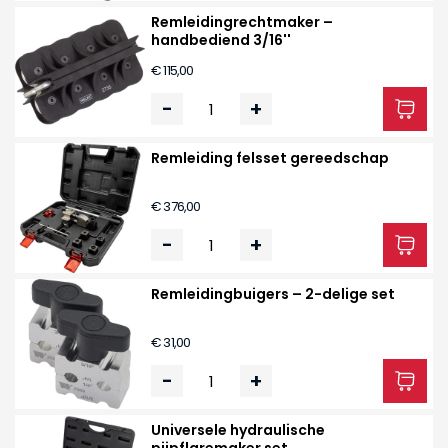
Remleidingrechtmaker –
handbediend 3/16''
€ 115,00
-
+
Remleiding felsset gereedschap
€ 376,00
-
+
Remleidingbuigers – 2-delige set
€ 31,00
-
+
Universele hydraulische