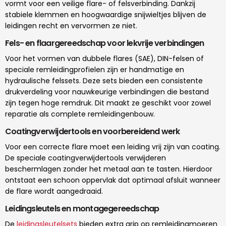
vormt voor een veilige flare- of felsverbinding. Dankzij
stabiele klemmen en hoogwaardige snijwieltjes blijven de
leidingen recht en vervormen ze niet.
Fels- en flaargereedschap voor lekvrije verbindingen
Voor het vormen van dubbele flares (SAE), DIN-felsen of
speciale remleidingprofielen zijn er handmatige en
hydraulische felssets. Deze sets bieden een consistente
drukverdeling voor nauwkeurige verbindingen die bestand
zijn tegen hoge remdruk. Dit maakt ze geschikt voor zowel
reparatie als complete remleidingenbouw.
Coatingverwijdertools en voorbereidend werk
Voor een correcte flare moet een leiding vrij zijn van coating.
De speciale coatingverwijdertools verwijderen
beschermlagen zonder het metaal aan te tasten. Hierdoor
ontstaat een schoon oppervlak dat optimaal afsluit wanneer
de flare wordt aangedraaid.
Leidingsleutels en montagegereedschap
De
leidingsleutelsets
bieden extra grip op remleidingmoeren