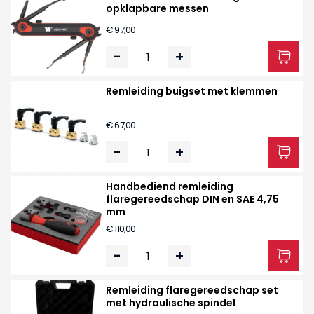
opklapbare messen
€ 97,00
-
+
Remleiding buigset met klemmen
€ 67,00
-
+
Handbediend remleiding
flaregereedschap DIN en SAE 4,75
mm
€ 110,00
-
+
Remleiding flaregereedschap set
met hydraulische spindel