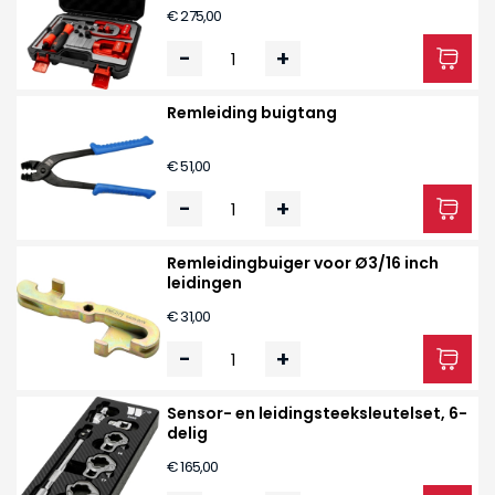
€ 275,00
-
+
Remleiding buigtang
€ 51,00
-
+
Remleidingbuiger voor Ø3/16 inch
leidingen
€ 31,00
-
+
Sensor- en leidingsteeksleutelset, 6-
delig
€ 165,00