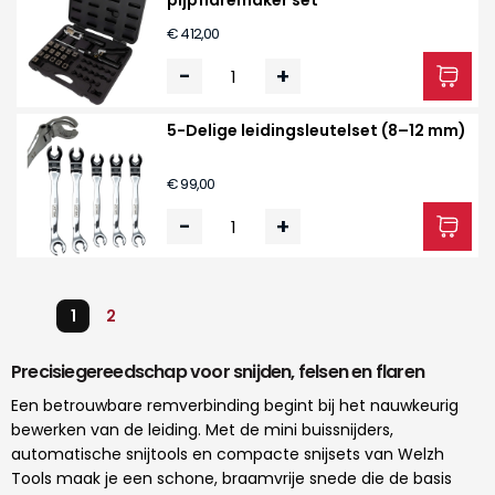
pijpflaremaker set
€ 412,00
-
+
5-Delige leidingsleutelset (8–12 mm)
€ 99,00
-
+
1
2
Precisiegereedschap voor snijden, felsen en flaren
Een betrouwbare remverbinding begint bij het nauwkeurig
bewerken van de leiding. Met de mini buissnijders,
automatische snijtools en compacte snijsets van Welzh
Tools maak je een schone, braamvrije snede die de basis