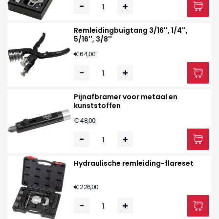
-
+
Remleiding­buigtang 3/16'', 1/4'',
5/16'', 3/8''
€ 64,00
-
+
Pijnafbramer voor metaal en
kunststoffen
€ 48,00
-
+
Hydraulische remleiding-flareset
€ 226,00
-
+