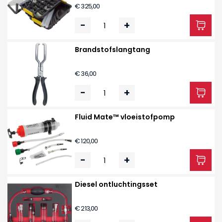
€ 325,00
-
+
Brandstofslangtang
€ 36,00
-
+
Fluid Mate™ vloeistofpomp
€ 120,00
-
+
Diesel ontluchtingsset
€ 213,00