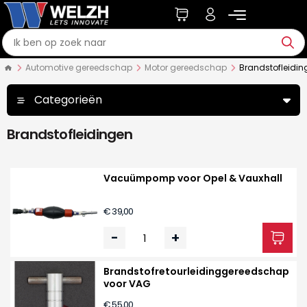
Automotive gereedschap
Motor gereedschap
Brandstofleidin
Categorieën
Brandstofleidingen
Vacuümpomp voor Opel & Vauxhall
€ 39,00
-
+
Brandstofretourleidinggereedschap
voor VAG
€ 55,00