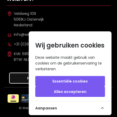
Veldweg 109
5061KJ Oisterwijk
Nederland
info@welzh.nl
Wij gebruiken cookies
+31 (0)6 26 51 83 20
KVK: 68977387
Deze website maakt gebruik van
BTW: NL857672988B01
cookies om de gebruikerservaring te
verbeteren.
Hier de overeenkomst ontbinden
Essentiële cookies
Alles accepteren
Veilig betalen met
Aanpassen
© Welzh B.V. 2026
een webshop van