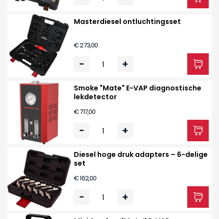
Masterdiesel ontluchtingsset
€ 273,00
-
+
Smoke "Mate" E-VAP diagnostische
lekdetector
€ 717,00
-
+
Diesel hoge druk adapters – 6-delige
set
€ 162,00
-
+