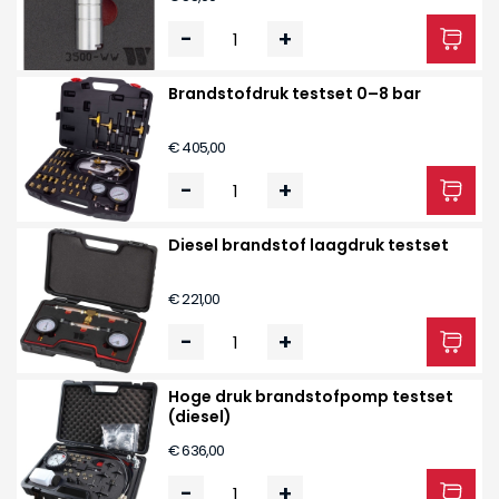
-
+
Brandstofdruk testset 0–8 bar
€ 405,00
-
+
Diesel brandstof laagdruk testset
€ 221,00
-
+
Hoge druk brandstofpomp testset
(diesel)
€ 636,00
-
+