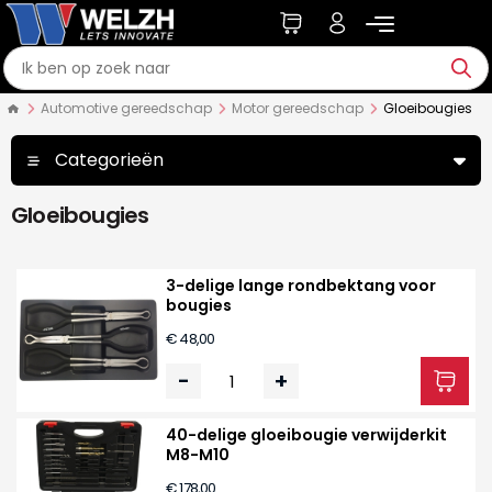
Automotive gereedschap
Motor gereedschap
Gloeibougies
Categorieën
Gloeibougies
3-delige lange rondbektang voor
bougies
€ 48,00
-
+
40-delige gloeibougie verwijderkit
M8-M10
€ 178,00