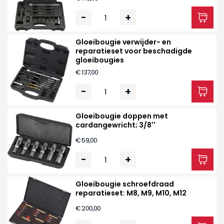
-
+
Gloeibougie verwijder- en
reparatieset voor beschadigde
gloeibougies
€ 137,00
-
+
Gloeibougie doppen met
cardangewricht; 3/8''
€ 59,00
-
+
Gloeibougie schroefdraad
reparatieset: M8, M9, M10, M12
€ 200,00