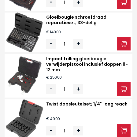
-
+
Gloeibougie schroefdraad
reparatieset; 33-delig
€ 140,00
-
+
Impact trilling gloeibougie
verwijderpistool inclusief doppen 8-
12 mm
€ 250,00
-
+
Twist dopsleutelset; 1/4'' long reach
€ 49,00
-
+