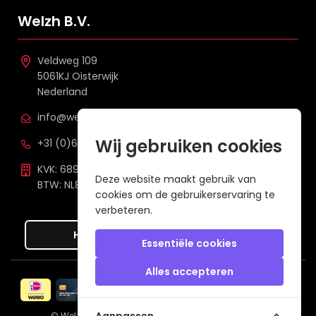
Welzh B.V.
Veldweg 109
5061KJ Oisterwijk
Nederland
info@welzh.nl
Wij gebruiken cookies
+31 (0)6 26 51 83 20
KVK: 68977387
Deze website maakt gebruik van
BTW: NL857672988B01
cookies om de gebruikerservaring te
verbeteren.
Hier de overeenkomst ontbinden
Essentiële cookies
Alles accepteren
Veilig betalen met
© Welzh B.V. 2026
een webshop van